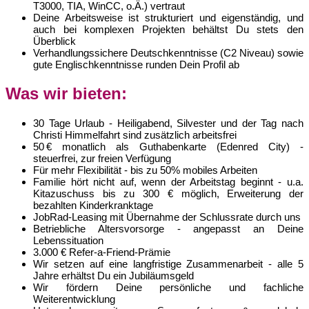
T3000, TIA, WinCC, o.Ä.) vertraut
Deine Arbeitsweise ist strukturiert und eigenständig, und
auch bei komplexen Projekten behältst Du stets den
Überblick
Verhandlungssichere Deutschkenntnisse (C2 Niveau) sowie
gute Englischkenntnisse runden Dein Profil ab
Was wir bieten:
30 Tage Urlaub - Heiligabend, Silvester und der Tag nach
Christi Himmelfahrt sind zusätzlich arbeitsfrei
50 € monatlich als Guthabenkarte (Edenred City) -
steuerfrei, zur freien Verfügung
Für mehr Flexibilität - bis zu 50% mobiles Arbeiten
Familie hört nicht auf, wenn der Arbeitstag beginnt - u.a.
Kitazuschuss bis zu 300 € möglich, Erweiterung der
bezahlten Kinderkranktage
JobRad-Leasing mit Übernahme der Schlussrate durch uns
Betriebliche Altersvorsorge - angepasst an Deine
Lebenssituation
3.000 € Refer-a-Friend-Prämie
Wir setzen auf eine langfristige Zusammenarbeit - alle 5
Jahre erhältst Du ein Jubiläumsgeld
Wir fördern Deine persönliche und fachliche
Weiterentwicklung