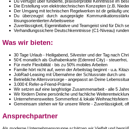
Du verfügst über fundierte, praxiserprobte Kenntnisse im be
Die Erstellung von elektrotechnischen Konzepten (z.B. Nied
Der Umgang mit technischen Regelwerken ist dir geläufig un
Du überzeugst durch ausgeprägte Kommunikationsstärke a
lösungsorientierten Arbeitsweise
Zuverlässigkeit, Eigeninitiative und Teamgeist sind für Dich s
Verhandlungssichere Deutschkenntnisse (C1-Niveau) runden 
Was wir bieten:
30 Tage Urlaub - Heiligabend, Silvester und der Tag nach Chris
50 € monatlich als Guthabenkarte (Edenred City) - steuerfrei,
Für mehr Flexibilität - bis zu 50% mobiles Arbeiten
Familie hört nicht auf, wenn der Arbeitstag beginnt - u.a. Ki
JobRad-Leasing mit Übernahme der Schlussrate durch uns
Betriebliche Altersvorsorge - angepasst an Deine Lebenssitua
3.000 € Refer-a-Friend-Prämie
Wir setzen auf eine langfristige Zusammenarbeit - alle 5 Jahr
Wir fördern Deine persönliche und fachliche Weiterentwicklu
Unternehmensweites Sommerfest & lokale Weihnachtsfeier
Gemeinsam stehen wir für unsere Werte - Zuverlässigkeit, o
Ansprechpartner
Als moderne Unternehmensgruppe schätzen wir Vielfalt und begrüßen