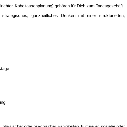
lrichter, Kabeltassenplanung) gehören für Dich zum Tagesgeschäft
trategisches, ganzheitliches Denken mit einer strukturierten,
ktage
ung
hysischer oder psychischer Fähigkeiten, kultureller, sozialer oder