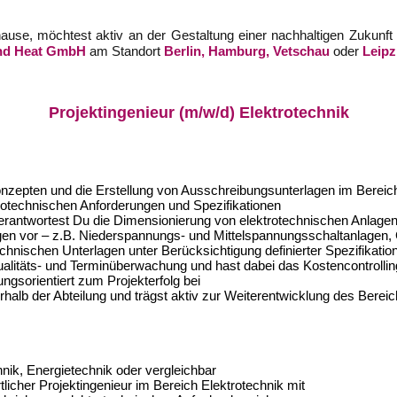
use, möchtest aktiv an der Gestaltung einer nachhaltigen Zukunft
nd Heat
GmbH
am Standort
Berlin, Hamburg, Vetschau
oder
Leipz
Projektingenieur (m/w/d) Elektrotechnik
Konzepten und die Erstellung von Ausschreibungsunterlagen im Bereic
rotechnischen Anforderungen und Spezifikationen
verantwortest Du die Dimensionierung von elektrotechnischen Anla
agen vor – z.B. Niederspannungs- und Mittelspannungsschaltanlagen,
hnischen Unterlagen unter Berücksichtigung definierter Spezifikatio
alitäts- und Terminüberwachung und hast dabei das Kostencontrollin
gsorientiert zum Projekterfolg bei
alb der Abteilung und trägst aktiv zur Weiterentwicklung des Bereic
ik, Energietechnik oder vergleichbar
licher Projektingenieur im Bereich Elektrotechnik mit