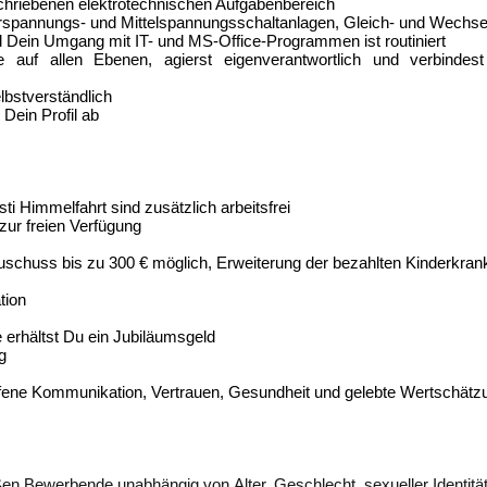
schriebenen elektrotechnischen Aufgabenbereich
erspannungs- und Mittelspannungsschaltanlagen, Gleich- und Wechse
d Dein Umgang mit IT- und MS-Office-Programmen ist routiniert
uf allen Ebenen, agierst eigenverantwortlich und verbindest s
elbstverständlich
Dein Profil ab
ti Himmelfahrt sind zusätzlich arbeitsfrei
 zur freien Verfügung
tazuschuss bis zu 300 € möglich, Erweiterung der bezahlten Kinderkran
tion
e erhältst Du ein Jubiläumsgeld
ng
n
ffene Kommunikation, Vertrauen, Gesundheit und gelebte Wertschätz
 Bewerbende unabhängig von Alter, Geschlecht, sexueller Identität, p