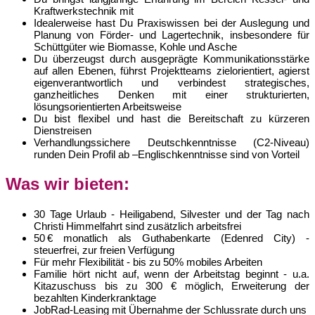
Kraftwerkstechnik mit
Idealerweise hast Du Praxiswissen bei der Auslegung und
Planung von Förder- und Lagertechnik, insbesondere für
Schüttgüter wie Biomasse, Kohle und Asche
Du überzeugst durch ausgeprägte Kommunikationsstärke
auf allen Ebenen, führst Projektteams zielorientiert, agierst
eigenverantwortlich und verbindest strategisches,
ganzheitliches Denken mit einer strukturierten,
lösungsorientierten Arbeitsweise
Du bist flexibel und hast die Bereitschaft zu kürzeren
Dienstreisen
Verhandlungssichere Deutschkenntnisse (C2-Niveau)
runden Dein Profil ab –Englischkenntnisse sind von Vorteil
Was wir bieten:
30 Tage Urlaub - Heiligabend, Silvester und der Tag nach
Christi Himmelfahrt sind zusätzlich arbeitsfrei
50 € monatlich als Guthabenkarte (Edenred City) -
steuerfrei, zur freien Verfügung
Für mehr Flexibilität - bis zu 50% mobiles Arbeiten
Familie hört nicht auf, wenn der Arbeitstag beginnt - u.a.
Kitazuschuss bis zu 300 € möglich, Erweiterung der
bezahlten Kinderkranktage
JobRad-Leasing mit Übernahme der Schlussrate durch uns