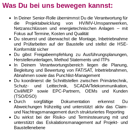
Was Du bei uns bewegen kannst:
In Deiner Senior-Rolle übernimmst Du die Verantwortung für
die Projektabwicklung von HV/MV-Umspannwerken,
Netzanschlüssen und energietechnischen Anlagen – mit
Fokus auf Termine, Kosten und Qualität
Du steuerst und überwachst die Montage, Inbetriebnahme
und Prüfarbeiten auf der Baustelle und stellst die HSE-
Konformität sicher
Du gibst Freigabeempfehlung zu Ausführungsplanungen,
Herstellerunterlagen, Method Statements und ITPs
In Deinem Verantwortungsbereich liegen die Planung,
Begleitung und Bewertung von FAT/SAT, Inbetriebnahmen,
Abnahmen sowie das Punchlist-Management
Du koordinierst die Schnittstellen zwischen Primärtechnik,
Schutz- und Leittechnik, SCADA/Telekommunikation,
Civil/MEP sowie EPC-Partnern, OEMs und Kunden
(TSO/DSO)
Durch sorgfältige Dokumentation erkennst Du
Abweichungen frühzeitig und unterstützt aktiv das Claim-
und Nachtragsmanagement durch strukturiertes Reporting
Du wirkst bei der Risiko- und Terminsteuerung mit und
unterstützt das Eskalationsmanagement auf Projekt- und
Baustellenebene