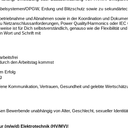
Kabelsystemen/OPGW, Erdung und Blitzschutz sowie zu sekundärtech
betriebnahme und Abnahmen sowie in der Koordination und Dokument
, zu Netzanschlussanforderungen, Power Quality/Harmonics oder IEC 6
weise ist für Dich selbstverständlich, genauso wie die Flexibilität un
n Wort und Schrift mit
rbeitsfrei
 durch den Arbeitstag kommst
am Erfolg
ng
n
ffene Kommunikation, Vertrauen, Gesundheit und gelebte Wertschätz
 Bewerbende unabhängig von Alter, Geschlecht, sexueller Identität, p
ur (m/w/d) Elektrotechnik (HV/MV)!