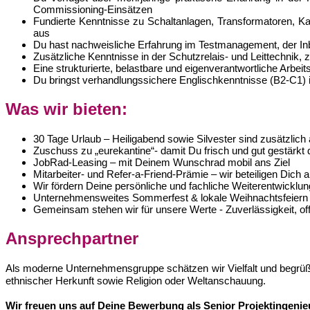
Commissioning-Einsätzen
Fundierte Kenntnisse zu Schaltanlagen, Transformatoren, 
aus
Du hast nachweisliche Erfahrung im Testmanagement, der In
Zusätzliche Kenntnisse in der Schutzrelais- und Leittechnik
Eine strukturierte, belastbare und eigenverantwortliche Arbeits
Du bringst verhandlungssichere Englischkenntnisse (B2-C1) i
Was wir bieten:
30 Tage Urlaub – Heiligabend sowie Silvester sind zusätzlich a
Zuschuss zu „eurekantine“- damit Du frisch und gut gestärkt
JobRad-Leasing – mit Deinem Wunschrad mobil ans Ziel
Mitarbeiter- und Refer-a-Friend-Prämie – wir beteiligen Dich 
Wir fördern Deine persönliche und fachliche Weiterentwicklu
Unternehmensweites Sommerfest & lokale Weihnachtsfeier
Gemeinsam stehen wir für unsere Werte - Zuverlässigkeit, o
Ansprechpartner
Als moderne Unternehmensgruppe schätzen wir Vielfalt und begrüßen
ethnischer Herkunft sowie Religion oder Weltanschauung.
Wir freuen uns auf Deine Bewerbung als Senior Projektingenie