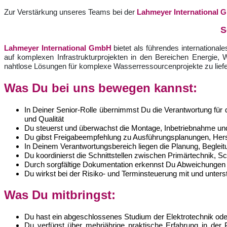
Zur Verstärkung unseres
Teams bei der
Lahmeyer International
S
Lahmeyer International GmbH
bietet als führendes internationa
auf komplexen Infrastrukturprojekten in den Bereichen Energie,
nahtlose Lösungen für komplexe Wasserressourcenprojekte zu liefe
Was Du bei uns bewegen kannst:
In Deiner Senior-Rolle übernimmst Du die Verantwortung fü
und Qualität
Du steuerst und überwachst die Montage, Inbetriebnahme und P
Du gibst Freigabeempfehlung zu Ausführungsplanungen, Hers
In Deinem Verantwortungsbereich liegen die Planung, Begl
Du koordinierst die Schnittstellen zwischen Primärtechni
Durch sorgfältige Dokumentation erkennst Du Abweichungen f
Du wirkst bei der Risiko- und Terminsteuerung mit und unter
Was Du mitbringst:
Du hast ein abgeschlossenes Studium der Elektrotechnik ode
Du verfügst über mehrjährige praktische Erfahrung in d