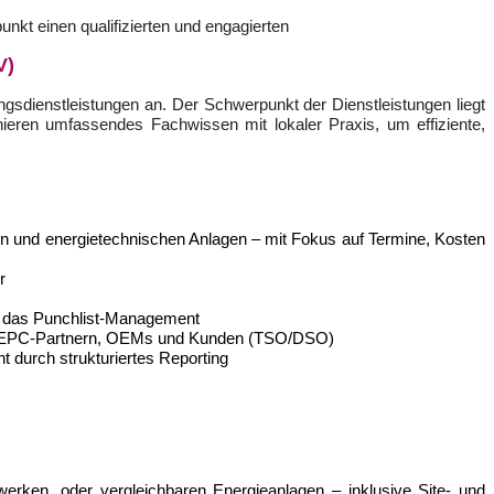
nkt einen qualifizierten und engagierten
V)
ungsdienstleistungen an. Der Schwerpunkt der Dienstleistungen liegt
ieren umfassendes Fachwissen mit lokaler Praxis, um effiziente,
 und energietechnischen Anlagen – mit Fokus auf Termine, Kosten
r
e das Punchlist-Management
owie EPC-Partnern, OEMs und Kunden (TSO/DSO)
 durch strukturiertes Reporting
ken, oder vergleichbaren Energieanlagen – inklusive Site- und