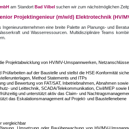
 GmbH
am Standort
Bad Vilbel
suchen wir zum nächstmöglichen Zeitpu
enior Projektingenieur (m/w/d) Elektrotechnik (HV/M
les Ingenieurunternehmen eine breite Palette an Planungs- und Berat
 Wasserkraft und Wasserressourcen. Multidisziplinäre Teams kombin
rn.
r die Projektabwicklung von HV/MV-Umspannwerken, Netzanschlüssen
rüfarbeiten auf der Baustelle und stellst die HSE-Konformität siche
tellerunterlagen, Method Statements und ITPs
eitung und Bewertung von FAT/SAT, Inbetriebnahmen, Abnahmen sowi
k, Schutz- und Leittechnik, SCADA/Telekommunikation, Civil/MEP s
rühzeitig und unterstützt aktiv das Claim- und Nachtragsmanagement
stützt das Eskalationsmanagement auf Projekt- und Baustellenebene
r vergleichbar
er Planung, Umsetzung oder Bauüberwachung von HV/MV-Umspannwer