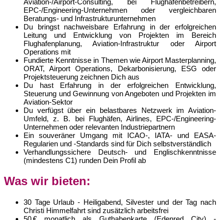
Aviation-/Airport-Consulting, bei Flughafenbetreibern,
EPC-/Engineering-Unternehmen oder vergleichbaren
Beratungs- und Infrastrukturunternehmen
Du bringst nachweisbare Erfahrung in der erfolgreichen
Leitung und Entwicklung von Projekten im Bereich
Flughafenplanung, Aviation-Infrastruktur oder Airport
Operations mit
Fundierte Kenntnisse in Themen wie Airport Masterplanning,
ORAT, Airport Operations, Dekarbonisierung, ESG oder
Projektsteuerung zeichnen Dich aus
Du hast Erfahrung in der erfolgreichen Entwicklung,
Steuerung und Gewinnung von Angeboten und Projekten im
Aviation-Sektor
Du verfügst über ein belastbares Netzwerk im Aviation-
Umfeld, z. B. bei Flughäfen, Airlines, EPC-/Engineering-
Unternehmen oder relevanten Industriepartnern
Ein souveräner Umgang mit ICAO-, IATA- und EASA-
Regularien und -Standards sind für Dich selbstverständlich
Verhandlungssichere Deutsch- und Englischkenntnisse
(mindestens C1) runden Dein Profil ab
Was wir bieten:
30 Tage Urlaub - Heiligabend, Silvester und der Tag nach
Christi Himmelfahrt sind zusätzlich arbeitsfrei
50 € monatlich als Guthabenkarte (Edenred City) -