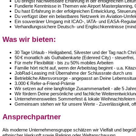
Du bringst nachweisbare Erfahrung in der erfolgreichen Leitu
Fundierte Kenntnisse in Themen wie Airport Masterplanning,
Du hast Erfahrung in der erfolgreichen Entwicklung, Steuer
Du verfügst über ein belastbares Netzwerk im Aviation-Umfeld
Ein souveräner Umgang mit ICAO-, IATA- und EASA-Regularie
Verhandlungssichere Deutsch- und Englischkenntnisse (minde
Was wir bieten:
30 Tage Urlaub - Heiligabend, Silvester und der Tag nach Chris
50 € monatlich als Guthabenkarte (Edenred City) - steuerfrei,
Für mehr Flexibilität - bis zu 50% mobiles Arbeiten
Familie hört nicht auf, wenn der Arbeitstag beginnt - u.a. Ki
JobRad-Leasing mit Übernahme der Schlussrate durch uns
Betriebliche Altersvorsorge - angepasst an Deine Lebenssitua
3.000 € Refer-a-Friend-Prämie
Wir setzen auf eine langfristige Zusammenarbeit - alle 5 Jahr
Wir fördern Deine persönliche und fachliche Weiterentwicklu
Unternehmensweites Sommerfest & lokale Weihnachtsfeier
Gemeinsam stehen wir für unsere Werte - Zuverlässigkeit, o
Ansprechpartner
Als moderne Unternehmensgruppe schätzen wir Vielfalt und begrüßen
ethnischer Herkunft sowie Religion oder Weltanschauung.