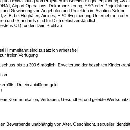
ng und Entwicklung von Projekten im Bereich Flughafenplanung, Aviatio
 ORAT, Airport Operations, Dekarbonisierung, ESG oder Projektsteue
ung und Gewinnung von Angeboten und Projekten im Aviation-Sektor
, z. B. bei Flughäfen, Airlines, EPC-/Engineering-Unternehmen oder 
n und -Standards sind für Dich selbstverständlich
stens C1) runden Dein Profil ab
ti Himmelfahrt sind zusätzlich arbeitsfrei
 zur freien Verfügung
tazuschuss bis zu 300 € möglich, Erweiterung der bezahlten Kinderkran
tion
e erhältst Du ein Jubiläumsgeld
ng
n
ffene Kommunikation, Vertrauen, Gesundheit und gelebte Wertschätz
 Bewerbende unabhängig von Alter, Geschlecht, sexueller Identität, p