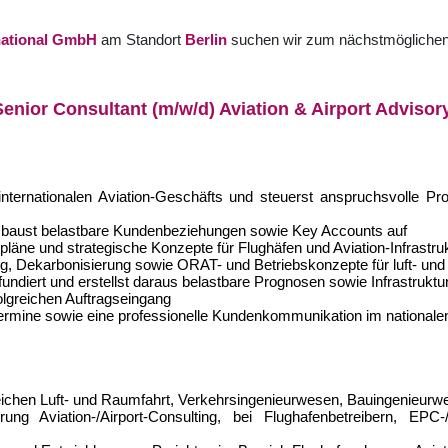
rnational GmbH
am Standort
Berlin
suchen wir zum nächstmöglichen 
Senior Consultant (m/w/d) Aviation & Airport Advisor
ernationalen Aviation-Geschäfts und steuerst anspruchsvolle Proj
d baust belastbare Kundenbeziehungen sowie Key Accounts auf
pläne und strategische Konzepte für Flughäfen und Aviation-Infrastru
g, Dekarbonisierung sowie ORAT- und Betriebskonzepte für luft- und
fundiert und erstellst daraus belastbare Prognosen sowie Infrastrukt
olgreichen Auftragseingang
t, Termine sowie eine professionelle Kundenkommunikation im nationale
ichen Luft- und Raumfahrt, Verkehrsingenieurwesen, Bauingenieurwes
g Aviation-/Airport-Consulting, bei Flughafenbetreibern, EPC