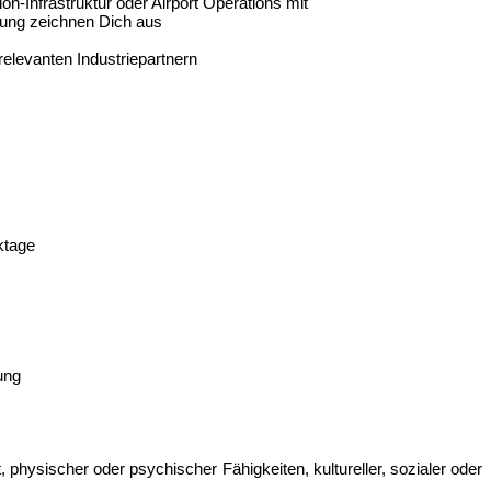
n-Infrastruktur oder Airport Operations mit
rung zeichnen Dich aus
relevanten Industriepartnern
ktage
ung
hysischer oder psychischer Fähigkeiten, kultureller, sozialer oder